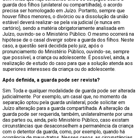
guarda dos filhos (unilateral ou compartilhada), o acordo
precisa ser homologado em Juízo. Portanto, sempre que
houver filhos menores, o divórcio ou a dissolução da união
estável deverá realizar-se pela via judicial (e nunca em
cartório), sendo a matéria obrigatoriamente analisada em
Juízo, ouvindo-se o Ministério Público. O mesmo ocorrerá na
hipótese de o casal divergir sobre a guarda dos filhos. Neste
caso, a questão será decidida pelo juiz, após o
pronunciamento do Ministério Público, ouvindo-se, sempre
que possível, a criança ou adolescente. É possível, ainda, a
realização de estudo do caso para que a solução atenda aos
superiores interesses da criança ou do adolescente.
Após definida, a guarda pode ser revista?
Sim. Toda e qualquer modalidade de guarda pode ser alterada
judicialmente. Por exemplo, um casal que, no momento da
separação optou pela guarda unilateral, pode solicitar em
Juízo alteração para a guarda compartilhada. A alteração da
guarda pode ser requerida, também, unilateralmente por uma
das partes ou, ainda, pelo Ministério Público, caso existam
circunstâncias que desaconselhem a permanência da criança
com o detentor da guarda, como, por exemplo, quando há
ocorrência de maus-tratos. Nesses casos, as circunstâncias