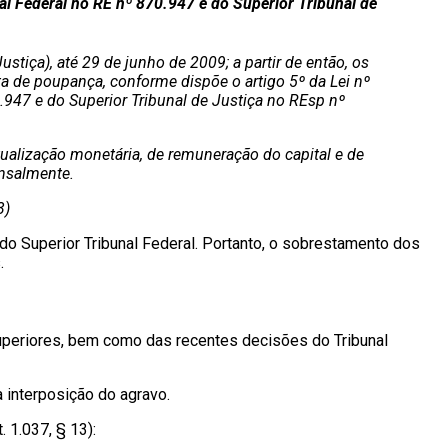
al Federal no RE nº 870.947 e do Superior Tribunal de
stiça), até 29 de junho de 2009; a partir de então, os
a de poupança, conforme dispõe o artigo 5º da Lei nº
.947 e do Superior Tribunal de Justiça no REsp nº
atualização monetária, de remuneração do capital e de
ensalmente.
3)
o Superior Tribunal Federal. Portanto, o sobrestamento dos
.
superiores, bem como das recentes decisões do Tribunal
interposição do agravo.
 1.037, § 13):