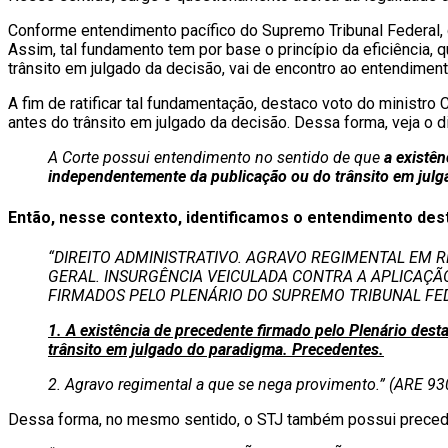
Conforme entendimento pacífico do Supremo Tribunal Federal, 
Assim, tal fundamento tem por base o princípio da eficiência, 
trânsito em julgado da decisão, vai de encontro ao entendiment
A fim de ratificar tal fundamentação, destaco voto do ministr
antes do trânsito em julgado da decisão. Dessa forma, veja o d
A Corte possui entendimento no sentido de que
a existê
independentemente da publicação ou do trânsito em julga
Então, nesse contexto, identificamos o entendimento dest
“DIREITO ADMINISTRATIVO. AGRAVO REGIMENTAL EM R
GERAL. INSURGÊNCIA VEICULADA CONTRA A APLICAÇÃ
FIRMADOS PELO PLENÁRIO DO SUPREMO TRIBUNAL FE
1. A existência de precedente firmado pelo Plenário des
trânsito em julgado do paradigma. Precedentes.
2. Agravo regimental a que se nega provimento.”
(ARE 93
Dessa forma, no mesmo sentido, o STJ também possui precede