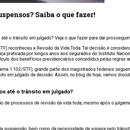
spensos? Saiba o que fazer!
té o trânsito em julgado? Veja o que fazer para dar prossegu
TF) reconheceu a Revisão da Vida Toda. Tal decisão é consider
ustiça praticada por longos anos aos segurados do Instituto Naci
 cálculo dos benefícios previdenciários concedidos pelas regras 
ma 1.102/STF), grande parte dos magistrados federais seguem s
o em julgado da decisão. Assim, no blog de hoje, vamos discut
s até o trânsito em julgado?
são de processos de revisão da vida toda, mesmo após o julgame
da suspensão, bem como da necessidade de espera pelo trânsit