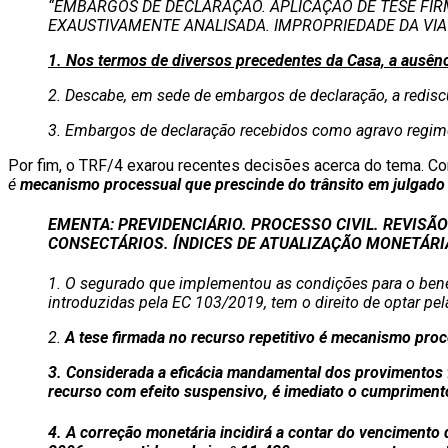
“EMBARGOS DE DECLARAÇÃO. APLICAÇÃO DE TESE FIR
EXAUSTIVAMENTE ANALISADA. IMPROPRIEDADE DA VIA 
1. Nos termos de diversos precedentes da Casa, a ausênc
2. Descabe, em sede de embargos de declaração, a redisc
3. Embargos de declaração recebidos como agravo regime
Por fim, o TRF/4 exarou recentes decisões acerca do tema. Conf
é
mecanismo processual que prescinde do trânsito em julgado p
EMENTA: PREVIDENCIÁRIO. PROCESSO CIVIL.
REVISÃO
CONSECTÁRIOS. ÍNDICES DE ATUALIZAÇÃO MONETÁRI
1. O segurado que implementou as condições para o benefí
introduzidas pela EC 103/2019, tem o direito de optar pela
2.
A tese firmada no recurso repetitivo é mecanismo proc
3. Considerada a eficácia mandamental dos provimentos fu
recurso com efeito suspensivo, é imediato o cumprimento 
4. A correção monetária incidirá a contar do vencimento 