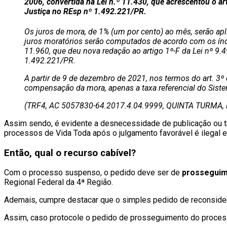
2006, convertida na Lei n.º 11.430, que acrescentou o a
Justiça no REsp nº 1.492.221/PR.
Os juros de mora, de 1% (um por cento) ao mês, serão apli
juros moratórios serão computados de acordo com os índi
11.960, que deu nova redação ao artigo 1º-F da Lei nº 9
1.492.221/PR.
A partir de 9 de dezembro de 2021, nos termos do art. 3º 
compensação da mora, apenas a taxa referencial do Sist
(TRF4, AC 5057830-64.2017.4.04.9999, QUINTA TURMA, 
Assim sendo, é evidente a desnecessidade de publicação ou tr
processos de Vida Toda após o julgamento favorável é ilegal 
Então, qual o recurso cabível?
Com o processo suspenso, o pedido deve ser de
prosseguim
Regional Federal da 4ª Região.
Ademais, cumpre destacar que o simples pedido de reconsider
Assim, caso protocole o pedido de prosseguimento do processo 