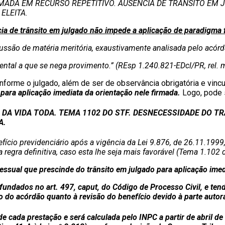
MADA EM RECURSO REPETITIVO. AUSÊNCIA DE TRÂNSITO EM J
ELEITA.
ia de trânsito em julgado não impede a aplicação de paradigma 
ussão de matéria meritória, exaustivamente analisada pelo acó
ntal a que se nega provimento.” (REsp 1.240.821-EDcl/PR, rel. 
orme o julgado, além de ser de observância obrigatória e vincula
ara aplicação imediata da orientação nele firmada.
Logo, pode s
 DA VIDA TODA. TEMA 1102 DO STF. DESNECESSIDADE DO T
A.
cio previdenciário após a vigência da Lei 9.876, de 26.11.1999, 
 regra definitiva, caso esta lhe seja mais favorável (Tema 1.102 
essual que prescinde do trânsito em julgado para aplicação imed
ndados no art. 497, caput, do Código de Processo Civil, e tendo
do acórdão quanto à revisão do benefício devido à parte autora, 
de cada prestação e será calculada pelo INPC a partir de abril d