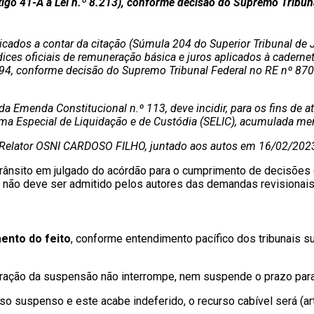
rtigo 41-A à Lei n.º 8.213), conforme decisão do Supremo Tribun
cados a contar da citação (Súmula 204 do Superior Tribunal de Ju
ces oficiais de remuneração básica e juros aplicados à cadernet
.494, conforme decisão do Supremo Tribunal Federal no RE nº 870
da Emenda Constitucional n.º 113, deve incidir, para os fins de 
ema Especial de Liquidação e de Custódia (SELIC), acumulada m
Relator OSNI CARDOSO FILHO, juntado aos autos em 16/02/202
ânsito em julgado do acórdão para o cumprimento de decisões d
e não deve ser admitido pelos autores das demandas revisionais
ento do feito
, conforme entendimento pacífico dos tribunais 
ação da suspensão não interrompe, nem suspende o prazo para 
suspenso e este acabe indeferido, o recurso cabível será (art.