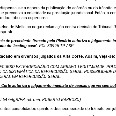
dispensa-se a espera da publicação do acórdão ou do trânsito 
que preconiza a celeridade na prestação jurisdicional. Então, o
o dos tribunais superiores.
o Celso de Mello ao negar reclamação contra decisão do Tribunal
isposto:
ncia de precedente firmado pelo Plenário autoriza o julgamento
do do ‘leading case’.
RCL 30996 TP / SP
acado em diversos julgados da Alta Corte. Assim, veja-se:
ECURSO EXTRAORDINÁRIO COM AGRAVO. LEGITIMIDADE. POLO
O DA SISTEMÁTICA DA REPERCUSSÃO GERAL. POSSIBILIDADE 
DERAL EM REPERCUSSÃO GERAL.
ta Corte autoriza o julgamento imediato de causas que versem 
0.647-AgR/PR, rel. min. ROBERTO BARROSO)
ntes consolidados quanto a desnecessidade do trânsito em ju