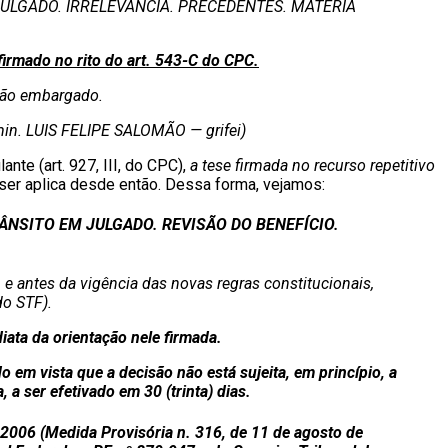
ULGADO. IRRELEVÂNCIA. PRECEDENTES. MATÉRIA
firmado no rito do art. 543-C do CPC.
rdão embargado.
min. LUIS FELIPE SALOMÃO — grifei)
nte (art. 927, III, do CPC),
a tese firmada no recurso repetitivo
er aplica desde então. Dessa forma, vejamos:
RÂNSITO EM JULGADO.
REVISÃO DO BENEFÍCIO.
e antes da vigência das novas regras constitucionais,
do STF).
iata da orientação nele firmada.
 em vista que a decisão não está sujeita, em princípio, a
a ser efetivado em 30 (trinta) dias.
e 2006 (Medida Provisória n. 316, de 11 de agosto de